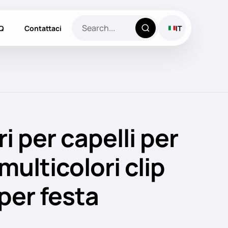
Q
Contattaci
IT
i per capelli per
multicolori clip
per festa