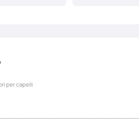
o
i per capelli