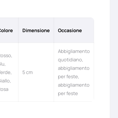
Colore
Dimensione
Occasione
Abbigliamento
Rosso,
quotidiano,
lu,
abbigliamento
erde,
5 cm
per feste,
iallo,
abbigliamento
Rosa
per feste