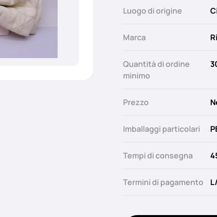
Luogo di origine
C
Marca
R
Quantità di ordine
3
minimo
Prezzo
N
Imballaggi particolari
P
Tempi di consegna
4
Termini di pagamento
L