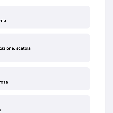
orno
stazione, scatola
 rosa
a