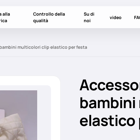
a alla
Controllo della
Su di
video
FA
rica
qualità
noi
bambini multicolori clip elastico per festa
Accessor
bambini 
elastico 