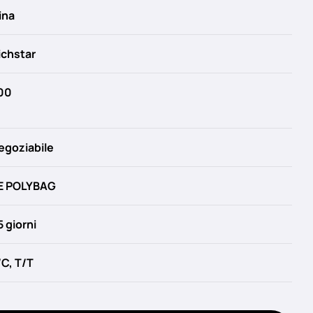
ina
ichstar
00
egoziabile
E POLYBAG
5 giorni
/C, T/T