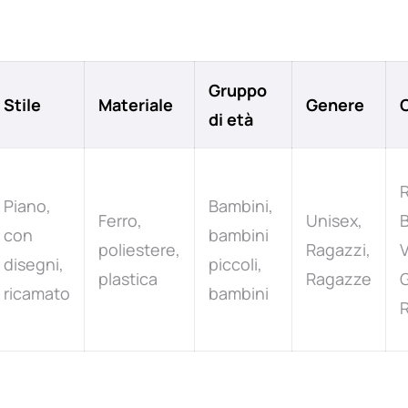
Gruppo
Stile
Materiale
Genere
di età
Piano,
Bambini,
Ferro,
Unisex,
B
con
bambini
poliestere,
Ragazzi,
V
disegni,
piccoli,
plastica
Ragazze
G
ricamato
bambini