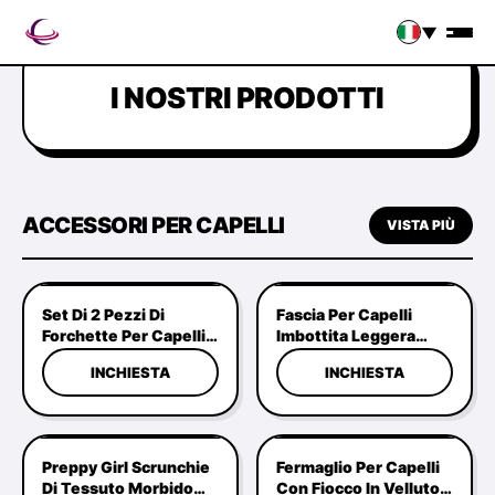
▼
I NOSTRI PRODOTTI
ACCESSORI PER CAPELLI
VISTA PIÙ
Set Di 2 Pezzi Di
Fascia Per Capelli
Forchette Per Capelli
Imbottita Leggera
In Forma Di U.
Richstar Soft Touch
INCHIESTA
INCHIESTA
Conchiglia Di
Con Dettaglio Cuore E
Tartaruga E Perni Per
Design Antiscivolo Per
Capelli In Acetato
Donna
Nero Per Panini French
Twist
Preppy Girl Scrunchie
Fermaglio Per Capelli
Di Tessuto Morbido
Con Fiocco In Velluto –