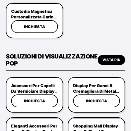
Rivitalizzante Per
Viso, Collo E Occhi
Custodia Magnetica
Personalizzata Carina
Y2K Rosa Trasparente
INCHIESTA
Per IPhone
SOLUZIONI DI VISUALIZZAZIONE
VISTA PIÙ
POP
Accessori Per Capelli
Display Per Ganci A
Da Verniciare Display
Cremagliera Di Metallo
Stand Cartone Multi
Leggero, Accessori
INCHIESTA
INCHIESTA
Funzione
Per Capelli
Eleganti Accessori Per
Shopping Mall Display