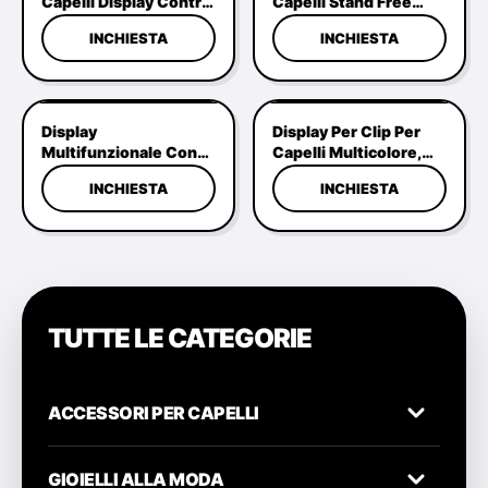
Capelli Display Contro
Capelli Stand Free
Multiuso Pratico
Standing Multiscene
INCHIESTA
INCHIESTA
Durable
Display
Display Per Clip Per
Multifunzionale Con
Capelli Multicolore,
Clip Per Capelli
Free-Standing
INCHIESTA
INCHIESTA
Resistente
Scrunchie Market
Riutilizzabile Moderno
Display
TUTTE LE CATEGORIE
ACCESSORI PER CAPELLI
Clip & Barrette
GIOIELLI ALLA MODA