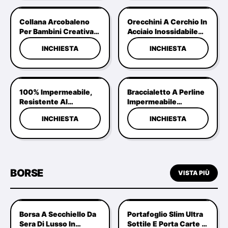
Adolescenti, Donne,
Migliore Amica, Regalo
Collana Arcobaleno
Orecchini A Cerchio In
Di Compleanno
Per Bambini Creativa
Acciaio Inossidabile
Di Moda Collana Con
Impermeabili,
INCHIESTA
INCHIESTA
Farfalla Cuore
Ipoallergenici E
Smaltato Colorato
Resistenti
Collana Dell'Amicizia
All'ossidazione Per
Donna
100% Impermeabile,
Braccialetto A Perline
Resistente Al
Impermeabile
Deterioramento,
Ipoallergenico 18K
INCHIESTA
INCHIESTA
Ipoallergenico, 18K
Dorato Con Design A
Dorato, Doppio Strato,
Strati Regolabile
Braccialetto A Catena
Di Serpente.
BORSE
VISTA PIÙ
Borsa A Secchiello Da
Portafoglio Slim Ultra
Sera Di Lusso In
Sottile E Porta Carte In