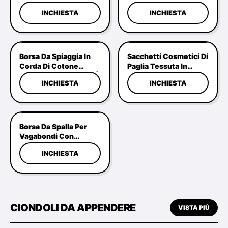
Cristallo - Borsa Da
Ecopelle Olografica (5
INCHIESTA
INCHIESTA
Festa Con Strass
Slot) - OEM/ODM
Scintillanti Con
Manico Superiore In
Cristallo Rigido
Borsa Da Spiaggia In
Sacchetti Cosmetici Di
Corda Di Cotone
Paglia Tessuta In
Intrecciata Ecologica |
Massa.
INCHIESTA
INCHIESTA
Borsa Per La Spesa
Personalizzata
OEM/ODM
Borsa Da Spalla Per
Vagabondi Con
Cintura A Guinzaglia
INCHIESTA
CIONDOLI DA APPENDERE
VISTA PIÙ