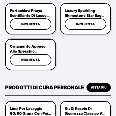
Portachiavi Pitaya
Luxury Sparkling
Scintillante Di Lusso
Rhinestone Star Bag
Con Strass, Ciondolo
Charm Keychain
INCHIESTA
INCHIESTA
Personalizzato Con
Wholesale Gold Plated
Drago Di Cristallo,
Crystal Pendant
Vendita All'ingrosso
Hardware Per Borse,
Borsette E Accessori
Ornamento Appeso
Allo Specchio
Retrovisore Per Gatto
INCHIESTA
Addormentato Con
Feltro D'ago Fatto A
Mano.
PRODOTTI DI CURA PERSONALE
VISTA PIÙ
Lima Per Lavaggio
Kit Di Rasoio Di
80/80 Grana Con Pois
Sicurezza Classico A