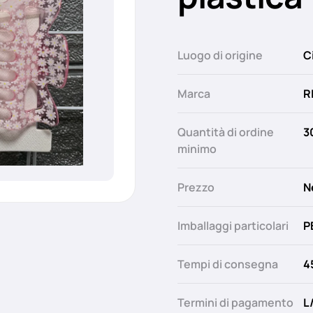
Luogo di origine
C
Marca
R
Quantità di ordine
3
minimo
Prezzo
N
Imballaggi particolari
P
Tempi di consegna
4
Termini di pagamento
L