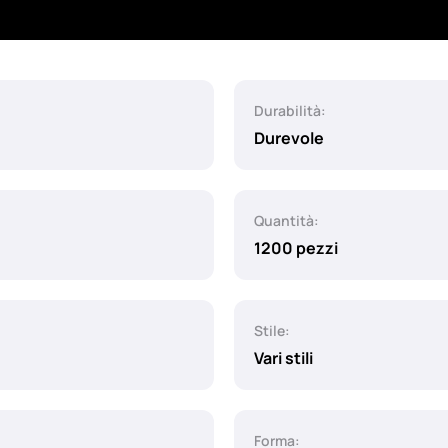
Durabilità:
Durevole
Quantità:
1200 pezzi
Stile:
Vari stili
Forma: