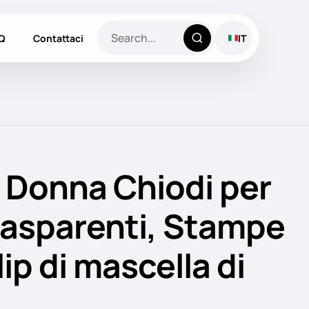
Q
Contattaci
IT
 Donna Chiodi per
trasparenti, Stampe
clip di mascella di