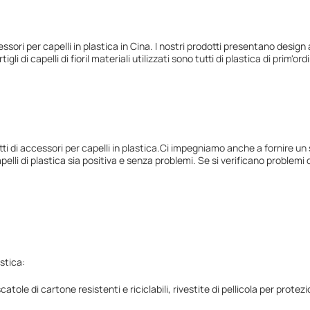
ri per capelli in plastica in Cina. I nostri prodotti presentano design a
igli di capelli di fioriI materiali utilizzati sono tutti di plastica di prim'ord
ti di accessori per capelli in plastica.Ci impegniamo anche a fornire un s
lli di plastica sia positiva e senza problemi. Se si verificano problemi du
stica:
scatole di cartone resistenti e riciclabili, rivestite di pellicola per pr