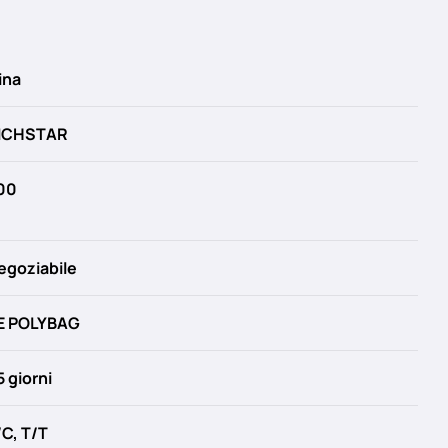
ina
ICHSTAR
00
egoziabile
E POLYBAG
5 giorni
/C, T/T