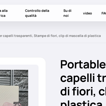
a alla
Controllo della
Su di
video
FA
rica
qualità
noi
capelli trasparenti, Stampe di fiori, clip di mascella di plastica
Portable
capelli 
di fiori, 
plastica