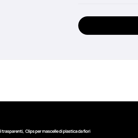
,
li trasparenti
Clips per mascelle di plastica da fiori