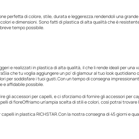
e perfetta di colore, stile, durata e leggerezza.rendendoli una grande scelt
 colori e dimensioni. Sono fatti di plastica di alta qualità che è resisten
ù breve tempo possibile.
eri e realizzati in plastica di alta qualità, il che li rende ideali per una
aSia che tu voglia aggiungere un po' di glamour al tuo look quotidiano o 
li e colori per soddisfare i tuoi gusti.Con un tempo di consegna impression
e e affidabile possibile.
li accessori per capelli, e ci sforziamo di fornire gli accessori per capel
capelli di fioreOffriamo un'ampia scelta di stili e colori, così potrai trova
 capelli in plastica RICHSTAR.Con la nostra consegna di 45 giorni e quan