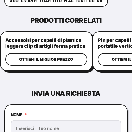
ACCESSORI PER CAPELLI DI PLASTICA LEGGERA
PRODOTTI CORRELATI
Accessoiri per capelli di plastica
Pin per capelli
leggera clip di artigli forma pratica
portatile verti
di corona
capelli da don
OTTIENI IL MIGLIOR PREZZO
OTTIENI I
INVIA UNA RICHIESTA
NOME
*