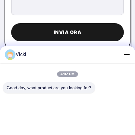
INVIA ORA
Vicki
4:02 PM
Good day, what product are you looking for?
CONTATTACI
4 Edificio, Parco Industriale Xusheng Ronghegu, Fase II
Taohuayuan, No.9 Furong Road, Città di Songgang,