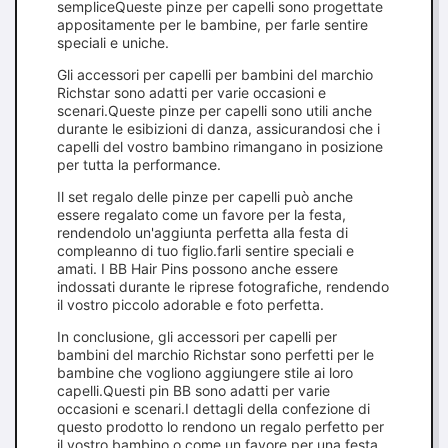
sempliceQueste pinze per capelli sono progettate
appositamente per le bambine, per farle sentire
speciali e uniche.
Gli accessori per capelli per bambini del marchio
Richstar sono adatti per varie occasioni e
scenari.Queste pinze per capelli sono utili anche
durante le esibizioni di danza, assicurandosi che i
capelli del vostro bambino rimangano in posizione
per tutta la performance.
Il set regalo delle pinze per capelli può anche
essere regalato come un favore per la festa,
rendendolo un'aggiunta perfetta alla festa di
compleanno di tuo figlio.farli sentire speciali e
amati. I BB Hair Pins possono anche essere
indossati durante le riprese fotografiche, rendendo
il vostro piccolo adorable e foto perfetta.
In conclusione, gli accessori per capelli per
bambini del marchio Richstar sono perfetti per le
bambine che vogliono aggiungere stile ai loro
capelli.Questi pin BB sono adatti per varie
occasioni e scenari.I dettagli della confezione di
questo prodotto lo rendono un regalo perfetto per
il vostro bambino o come un favore per una festa.