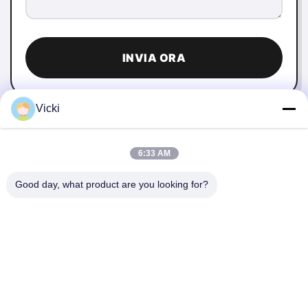
INVIA ORA
Vicki
6:33 AM
Good day, what product are you looking for?
CONTATTACI
4 Edificio, Parco Industriale Xusheng Ronghegu, Fase II
Taohuayuan, No.9 Furong Road, Città di Songgang,
Distretto di Bao'an, Shenzhen, Cina