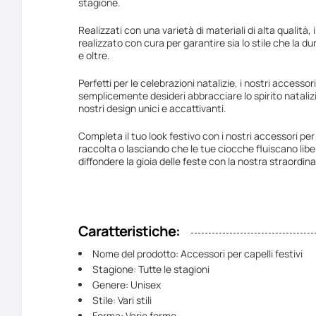
stagione.
Realizzati con una varietà di materiali di alta qualità, 
realizzato con cura per garantire sia lo stile che la du
e oltre.
Perfetti per le celebrazioni natalizie, i nostri accesso
semplicemente desideri abbracciare lo spirito natalizi
nostri design unici e accattivanti.
Completa il tuo look festivo con i nostri accessori per 
raccolta o lasciando che le tue ciocche fluiscano libe
diffondere la gioia delle feste con la nostra straordina
Caratteristiche:
Nome del prodotto: Accessori per capelli festivi
Stagione: Tutte le stagioni
Genere: Unisex
Stile: Vari stili
Forma: Varie forme