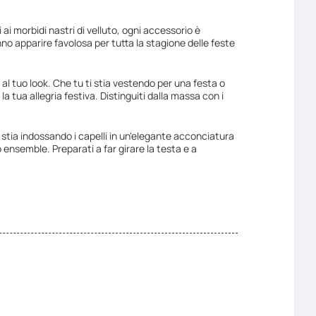
i ai morbidi nastri di velluto, ogni accessorio è
anno apparire favolosa per tutta la stagione delle feste
o al tuo look. Che tu ti stia vestendo per una festa o
tua allegria festiva. Distinguiti dalla massa con i
tu stia indossando i capelli in un'elegante acconciatura
 ensemble. Preparati a far girare la testa e a