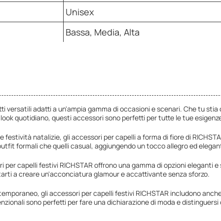
Unisex
Bassa, Media, Alta
tti versatili adatti a un'ampia gamma di occasioni e scenari. Che tu sti
look quotidiano, questi accessori sono perfetti per tutte le tue esigenze 
 le festività natalizie, gli accessori per capelli a forma di fiore di RICHST
outfit formali che quelli casual, aggiungendo un tocco allegro ed elegan
ri per capelli festivi RICHSTAR offrono una gamma di opzioni eleganti e so
tarti a creare un'acconciatura glamour e accattivante senza sforzo.
emporaneo, gli accessori per capelli festivi RICHSTAR includono anche d
enzionali sono perfetti per fare una dichiarazione di moda e distinguersi 