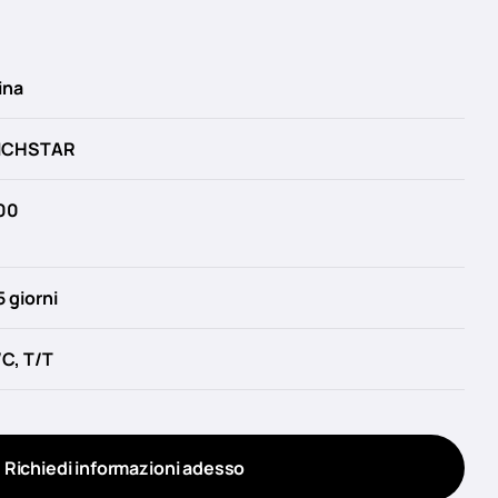
ina
ICHSTAR
00
5 giorni
/C, T/T
Richiedi informazioni adesso