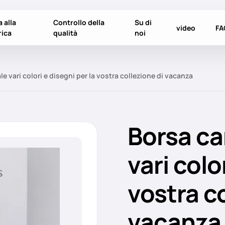
a alla
Controllo della
Su di
video
FA
rica
qualità
noi
e vari colori e disegni per la vostra collezione di vacanza
Borsa ca
vari colo
vostra co
vacanza