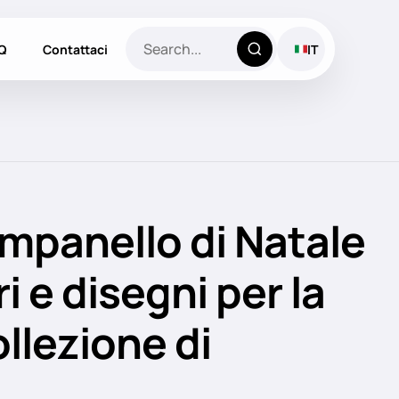
Q
Contattaci
IT
mpanello di Natale
ri e disegni per la
llezione di