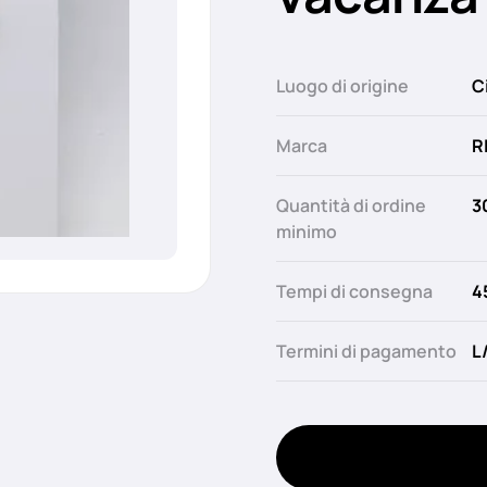
Luogo di origine
C
Marca
R
Quantità di ordine
3
minimo
Tempi di consegna
4
Termini di pagamento
L