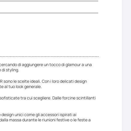
a cercando di aggiungere un tocco di glamour a una
di styling.
AR sono le scelte ideali. Con i loro delicati design
te al tuo look generale.
fisticate tra cui scegliere. Dalle forcine scintillanti
esign unici come gli accessori ispirati ai
dalla massa durante le riunioni festive o le feste a