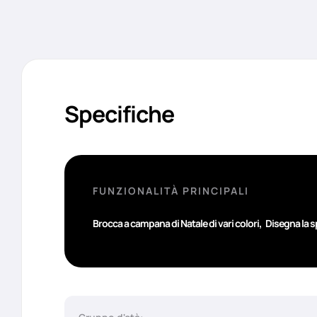
Specifiche
FUNZIONALITÀ PRINCIPALI
,
Brocca a campana di Natale di vari colori
Disegna la s