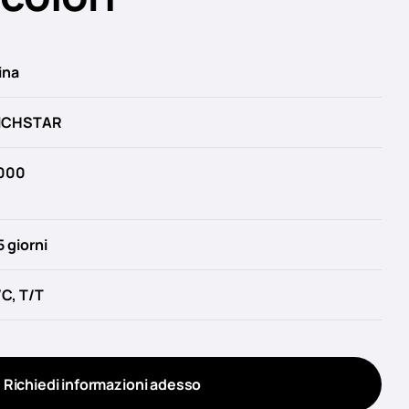
ina
ICHSTAR
000
5 giorni
/C, T/T
Richiedi informazioni adesso