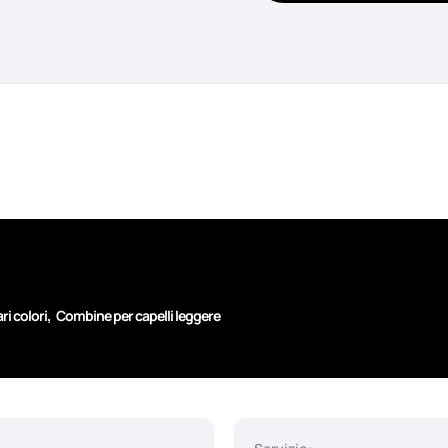
,
ri colori
Combine per capelli leggere