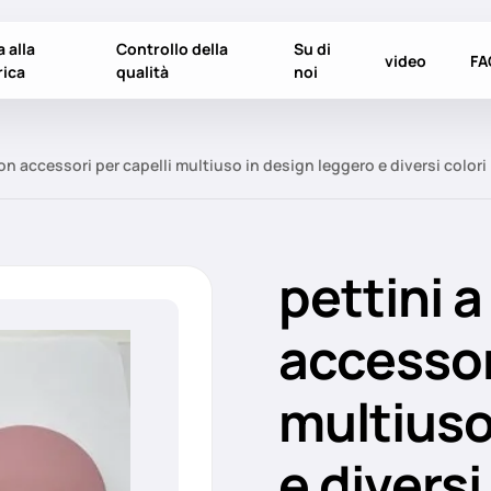
a alla
Controllo della
Su di
video
FA
rica
qualità
noi
on accessori per capelli multiuso in design leggero e diversi colori
pettini 
accessor
multiuso
e diversi