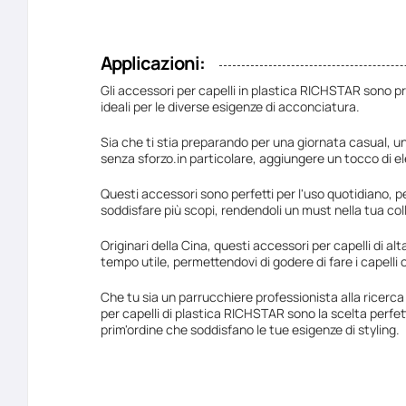
Applicazioni:
Gli accessori per capelli in plastica RICHSTAR sono pr
ideali per le diverse esigenze di acconciatura.
Sia che ti stia preparando per una giornata casual, un
senza sforzo.in particolare, aggiungere un tocco di el
Questi accessori sono perfetti per l'uso quotidiano, p
soddisfare più scopi, rendendoli un must nella tua coll
Originari della Cina, questi accessori per capelli di al
tempo utile, permettendovi di godere di fare i capelli
Che tu sia un parrucchiere professionista alla ricerca d
per capelli di plastica RICHSTAR sono la scelta perfett
prim'ordine che soddisfano le tue esigenze di styling.