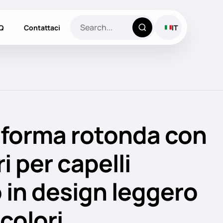
Q
Contattaci
IT
a forma rotonda con
i per capelli
 in design leggero
 colori