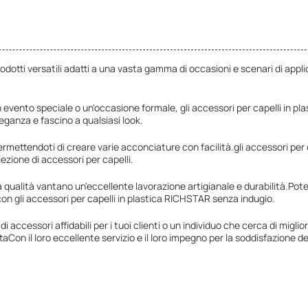
odotti versatili adatti a una vasta gamma di occasioni e scenari di appli
 evento speciale o un'occasione formale, gli accessori per capelli in pla
eganza e fascino a qualsiasi look.
ermettendoti di creare varie acconciature con facilità.gli accessori per
ezione di accessori per capelli.
ta qualità vantano un'eccellente lavorazione artigianale e durabilità.Potet
 con gli accessori per capelli in plastica RICHSTAR senza indugio.
i accessori affidabili per i tuoi clienti o un individuo che cerca di miglio
aCon il loro eccellente servizio e il loro impegno per la soddisfazione d