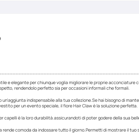
o
ile e elegante per chiunque voglia migliorare le proprie acconciature con fa
petto, rendendolo perfetto sia per occasioni informali che formali.
o un'aggiunta indispensabile alla tua collezione.Se hai bisogno di manten
stito per un evento speciale, il fiore Hair Claw è la soluzione perfetta.
r capelli è la loro durabilità.assicurandoti di poter godere della sua be
e la rende comoda da indossare tutto il giorno.Permetti di mostrare il tuo s