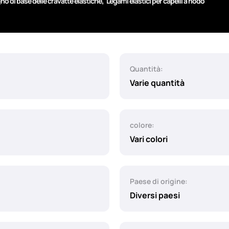
,
no di base delle cravatte elastiche
Legami elastici per capelli a nodo
Quantità:
Varie quantità
colore:
Vari colori
Paese di origine:
Diversi paesi