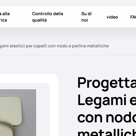
a alla
Controllo della
Su di
video
FA
rica
qualità
noi
ami elastici per capelli con nodo e perline metalliche
Progetta
Legami el
con nodo
metallic