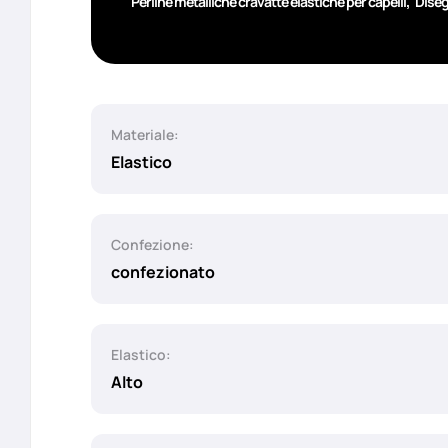
,
Perline metalliche cravatte elastiche per capelli
Diseg
Materiale:
Elastico
Confezione:
confezionato
Elastico:
Alto