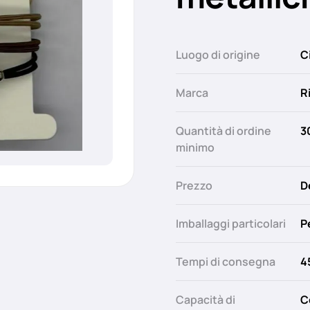
Luogo di origine
C
Marca
R
Quantità di ordine
3
minimo
Prezzo
D
Imballaggi particolari
P
Tempi di consegna
4
Capacità di
C