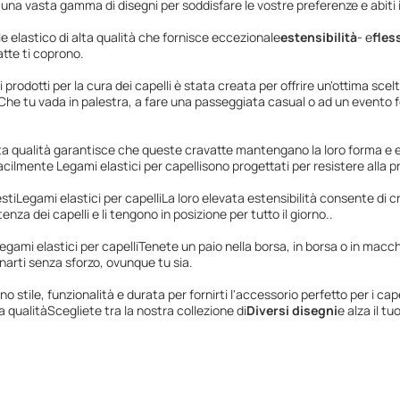
do una vasta gamma di disegni per soddisfare le vostre preferenze e abiti i
e elastico di alta qualità che fornisce eccezionale
estensibilità
- e
fless
tte ti coprono.
i prodotti per la cura dei capelli è stata creata per offrire un'ottima sce
Che tu vada in palestra, a fare una passeggiata casual o ad un evento 
alta qualità garantisce che queste cravatte mantengano la loro forma e 
facilmente
Legami elastici per capelli
sono progettati per resistere alla 
sti
Legami elastici per capelli
La loro elevata estensibilità consente di 
za dei capelli e li tengono in posizione per tutto il giorno..
egami elastici per capelli
Tenete un paio nella borsa, in borsa o in macch
narti senza sforzo, ovunque tu sia.
 stile, funzionalità e durata per fornirti l'accessorio perfetto per i cape
a qualitàScegliete tra la nostra collezione di
Diversi disegni
e alza il t