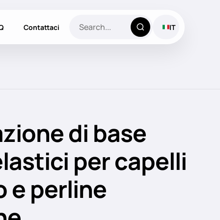
Q
Contattaci
IT
zione di base
astici per capelli
 e perline
he