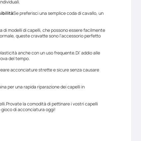
ndividuali.
ibilità
Se preferisci una semplice coda di cavallo, un
lta di modelli di capelli, che possono essere facilmente
formale, queste cravatte sono l'accessorio perfetto
elasticità anche con un uso frequente.Di' addio alle
prova del tempo.
creare acconciature strette e sicure senza causare
ina per una rapida riparazione dei capelli in
lli.Provate la comodità di pettinare i vostri capelli
uo gioco di acconciatura oggi!