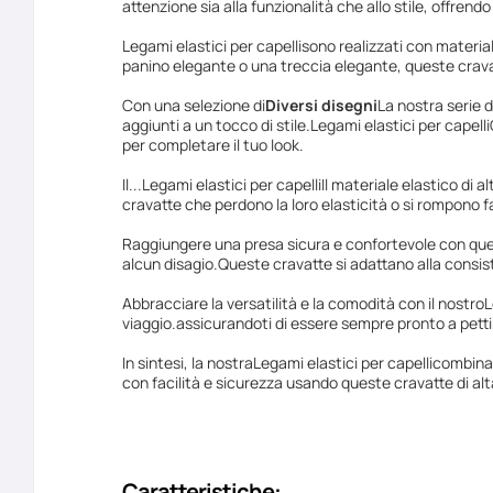
attenzione sia alla funzionalità che allo stile, offren
Legami elastici per capelli
sono realizzati con material
panino elegante o una treccia elegante, queste crava
Con una selezione di
Diversi disegni
La nostra serie d
aggiunti a un tocco di stile.
Legami elastici per capelli
per completare il tuo look.
Il...
Legami elastici per capelli
Il materiale elastico di 
cravatte che perdono la loro elasticità o si rompono 
Raggiungere una presa sicura e confortevole con que
alcun disagio.Queste cravatte si adattano alla consisten
Abbracciare la versatilità e la comodità con il nostro
L
viaggio.assicurandoti di essere sempre pronto a petti
In sintesi, la nostra
Legami elastici per capelli
combinano
con facilità e sicurezza usando queste cravatte di alt
Caratteristiche: