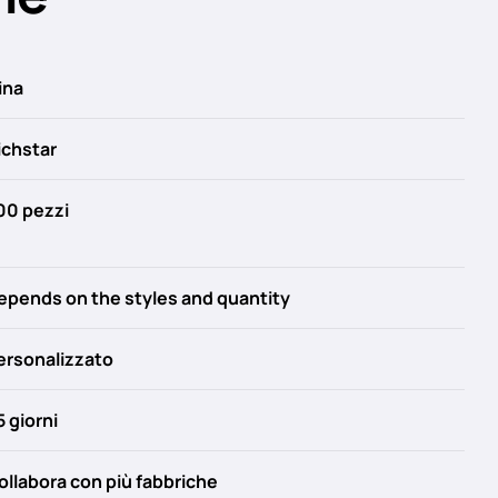
ina
ichstar
00 pezzi
epends on the styles and quantity
ersonalizzato
5 giorni
ollabora con più fabbriche